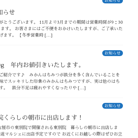
お知らせ
知らせ
とうございます。 11月より3月までの期間は営業時間が9：30
なります。 お客さまにはご不便をおかけいたしますが、ご了承いた
ます。 【冬季営業時 […]
お知らせ
0g 年内お値引きいたします。
ご紹介です♪ みかんはちみつが鉄分を多く含んでいることを
味でスッキリした印象のみかんはちみつですが、実は他のはち
す。 鉄分不足は疲れやすくなったりや […]
お知らせ
別院くらしの朝市に出店します！
古屋市の東別院で開催される東別院 暮らしの朝市に出店しま
参道マルシェに出店予定ですので お近くにお越しの際はぜひお立