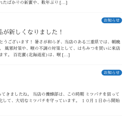
採れたばかりの新蜜や、数年ぶり […]
お知らせ
品が新しくなりました！
とうございます！ 暑さが和らぎ、当店のある三重県では、朝晩
。 風邪対策や、喉の不調の対策として、はちみつを買いに来店
す。 百花蜜(北海道産)は、喉 […]
お知らせ
てきましたね。 当店の養蜂部は、この時期 ミツバチを狙って
化して、大切なミツバチを守っています。 １０月１日から開始