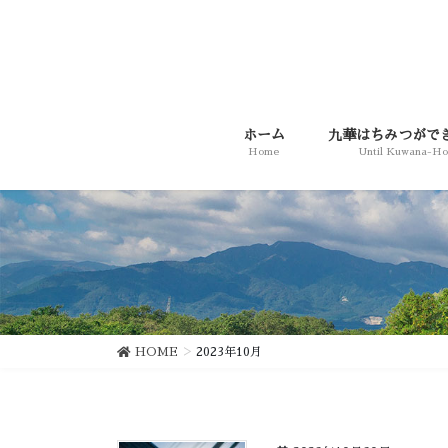
コ
ナ
ン
ビ
テ
ゲ
ン
ー
ツ
シ
に
ョ
ホーム
九華はちみつがで
移
ン
Home
Until Kuwana-H
動
に
移
動
HOME
2023年10月