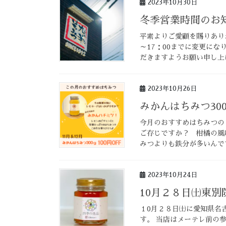
2023年10月30日
冬季営業時間のお
平素よりご愛顧を賜りありが
～17：00までに変更に
だきますようお願い申し上げ
2023年10月26日
みかんはちみつ30
今月のおすすめはちみつの
ご存じですか？ 柑橘の風
みつよりも鉄分が多いんで
2023年10月24日
10月２８日㈯東
１0月２８日㈯に愛知県名
す。 当店はメーテレ前の