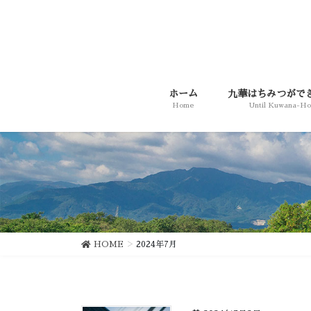
コ
ナ
ン
ビ
テ
ゲ
ン
ー
ツ
シ
に
ョ
ホーム
九華はちみつがで
移
ン
Home
Until Kuwana-H
動
に
移
動
HOME
2024年7月