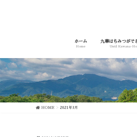
コ
ナ
ン
ビ
テ
ゲ
ン
ー
ツ
シ
に
ョ
ホーム
九華はちみつがで
移
ン
Home
Until Kuwana-H
動
に
移
動
HOME
2021年3月