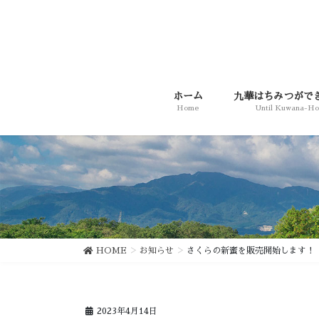
コ
ナ
ン
ビ
テ
ゲ
ン
ー
ツ
シ
に
ョ
ホーム
九華はちみつがで
移
ン
Home
Until Kuwana-H
動
に
移
動
HOME
お知らせ
さくらの新蜜を販売開始します！
2023年4月14日