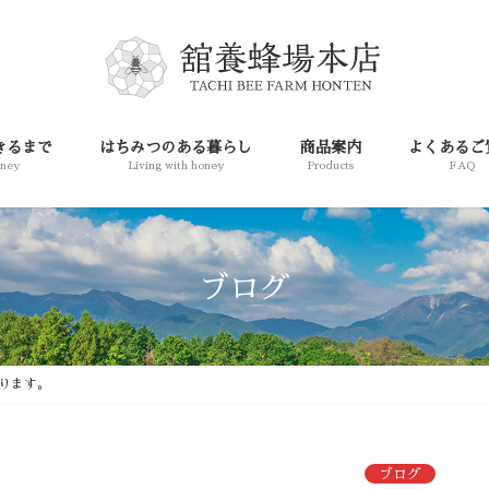
きるまで
はちみつのある暮らし
商品案内
よくあるご
oney
Living with honey
Products
FAQ
ブログ
おります。
ブログ