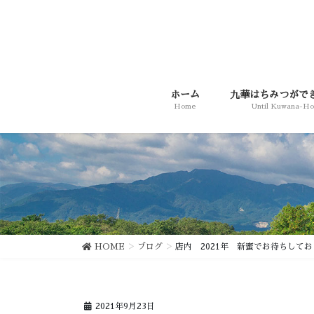
コ
ナ
ン
ビ
テ
ゲ
ン
ー
ツ
シ
に
ョ
ホーム
九華はちみつがで
移
ン
Home
Until Kuwana-H
動
に
移
動
HOME
ブログ
店内 2021年 新蜜でお待ちして
2021年9月23日